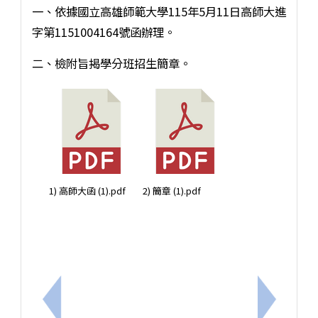
一、依據國立高雄師範大學115年5月11日高師大進
字第1151004164號函辦理。
二、檢附旨揭學分班招生簡章。
1) 高師大函 (1).pdf
2) 簡章 (1).pdf
上一筆：本市教師會辦理教師專業發展支持系統社群計
下一筆：