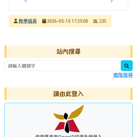
發布者
教學組長
235
2026-05-15 17:25:00
發布日期
瀏覽次數
右邊區域內容
站內搜尋
sea
進階搜尋
請由此登入
使用臺南市OpenID認證系統登入