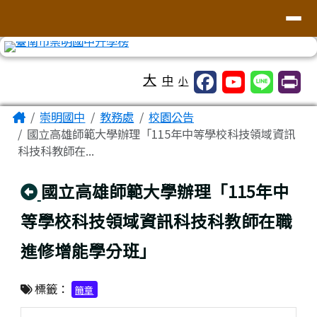
台南市崇明國中全球資訊網
導覽列
跳至主內容區
工具列
大
中
小
頁尾區域
主內容區域
Home
崇明國中
教務處
校園公告
國立高雄師範大學辦理「115年中等學校科技領域資訊
科技科教師在...
回上頁
國立高雄師範大學辦理「115年中
等學校科技領域資訊科技科教師在職
進修增能學分班」
標籤：
簡章