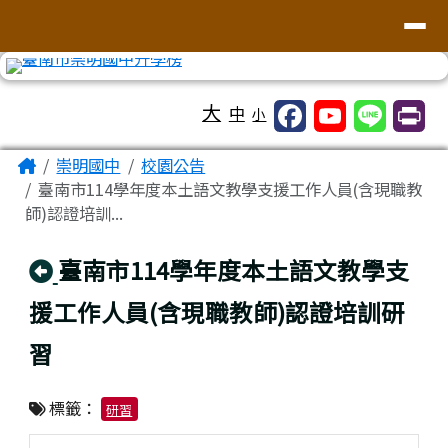
台南市崇明國中全球資訊網
導覽列
跳至主內容區
工具列
大
中
小
頁尾區域
主內容區域
Home
崇明國中
校園公告
臺南市114學年度本土語文教學支援工作人員(含現職教
師)認證培訓...
回上頁
臺南市114學年度本土語文教學支
援工作人員(含現職教師)認證培訓研
習
標籤：
研習