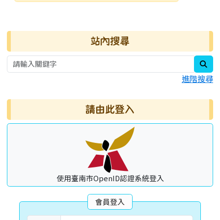
發布日期
瀏覽次數
右邊區域內容
站內搜尋
sea
進階搜尋
請由此登入
使用臺南市OpenID認證系統登入
會員登入