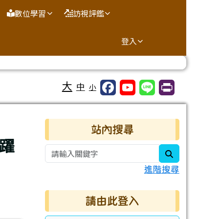
數位學習
訪視評鑑
登入
大
中
小
右邊區域內容
站內搜尋
躍
search
進階搜尋
請由此登入