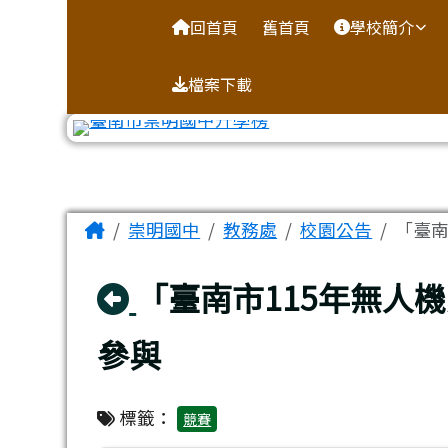
台南市崇明國中全球資訊
導覽列
跳至主內容區
回首頁
舊首頁
學校簡介
檔案下載
工具列
頁尾區域
主內容區域
Home
崇明國中
教務處
校園公告
「臺南
回上頁
「臺南市115年無人
參與
標籤：
競賽