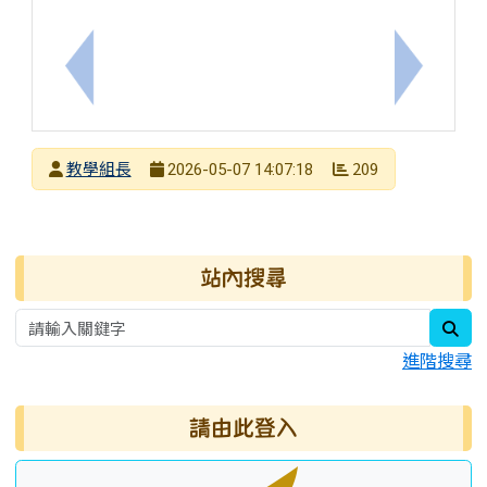
上一筆：「臺南市115年無人機足球選拔賽」，歡迎
下一筆：
發布者
教學組長
209
2026-05-07 14:07:18
發布日期
瀏覽次數
右邊區域內容
站內搜尋
sea
進階搜尋
請由此登入