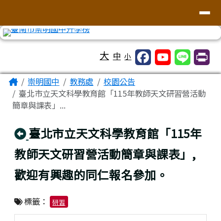
台南市崇明國中全球資訊網
導覽列
跳至主內容區
工具列
大
中
小
頁尾區域
主內容區域
Home
崇明國中
教務處
校園公告
臺北市立天文科學教育館「115年教師天文研習營活動
簡章與課表」...
回上頁
臺北市立天文科學教育館「115年
教師天文研習營活動簡章與課表」,
歡迎有興趣的同仁報名參加。
標籤：
研習