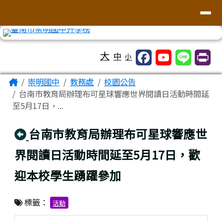
台南市崇明國中全球資訊網
導覽列
跳至主內容區
工具列
大
中
小
頁尾區域
主內容區域
Home
崇明國中
教務處
校園公告
台南市教育局辦理布可星球響應世界閱讀日活動時間延
至5月17日，...
回上頁
台南市教育局辦理布可星球響應世
界閱讀日活動時間延至5月17日，歡
迎本校學生踴躍參加
標籤：
活動