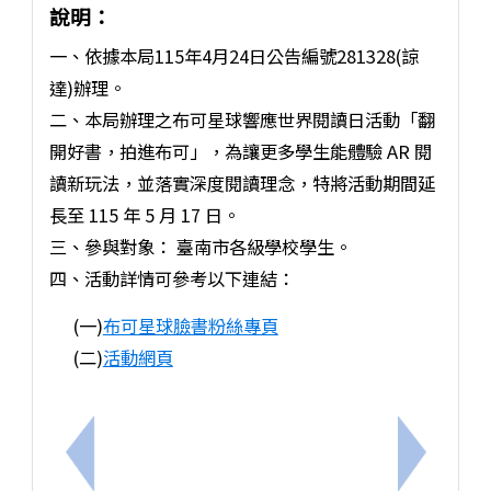
說明：
一、依據本局115年4月24日公告編號281328(諒
達)辦理。
二、本局辦理之布可星球響應世界閱讀日活動「翻
開好書，拍進布可」，為讓更多學生能體驗 AR 閱
讀新玩法，並落實深度閱讀理念，特將活動期間延
長至 115 年 5 月 17 日。
三、參與對象： 臺南市各級學校學生。
四、活動詳情可參考以下連結：
(一)
布可星球臉書粉絲專頁
(二)
活動網頁
上一筆：臺北市立天文科學教育館「115年教師天文
下一筆：