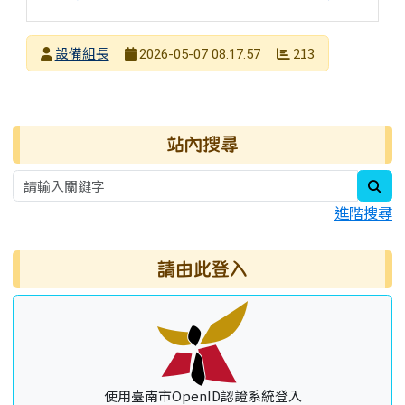
發布者
設備組長
213
2026-05-07 08:17:57
發布日期
瀏覽次數
右邊區域內容
站內搜尋
sea
進階搜尋
請由此登入
使用臺南市OpenID認證系統登入