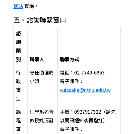
網站
查詢。
五、諮詢聯繫窗口
諮
詢
類
別
聯繫人
聯繫方式
行
專任助理周
電話：02-7749-6953
政
小姐
電子郵件：
事
yuiasaka@ntnu.edu.tw
宜
課
化學系名譽
手機：0927917322（請先
程
教授姚清發
以簡訊通知後再撥打）
事
電子郵件：