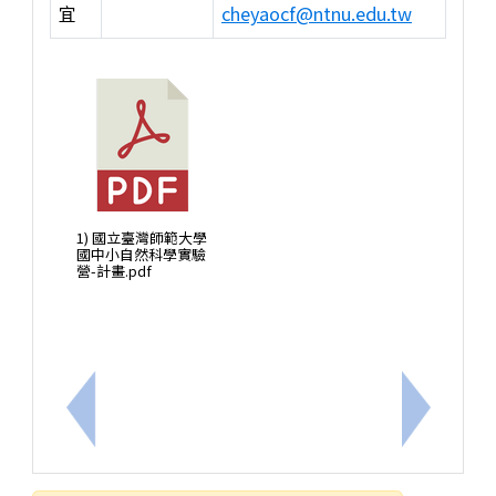
宜
cheyaocf@ntnu.edu.tw
1) 國立臺灣師範大學
國中小自然科學實驗
營-計畫.pdf
上一筆：臺南市南新科技中心辦理114學年度第二學
下一筆：