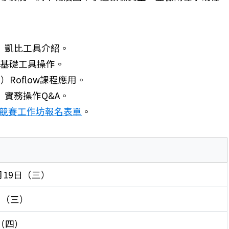
（四）凱比工具介紹。
四）基礎工具操作。
四）Roflow課程應用。
四）實務操作Q&A。
器人競賽工作坊報名表單
。
月19日（三）
球競賽」,歡迎本校師生踴躍報名參加
6日（三）
日（四）