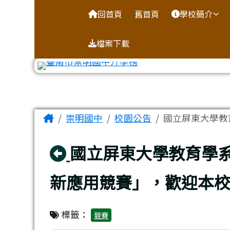
台南市崇明國中全球資訊
導覽列
跳至主內容區
回首頁
舊首頁
學校簡介
檔案下載
工具列
頁尾區域
主內容區域
Home
崇明國中
校園公告
國立屏東大學教育
回上頁
國立屏東大學教育學系協
新應用競賽」，歡迎本
標籤：
競賽