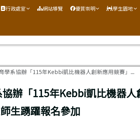
網
行政處室
網站導覽
優質崇明
學生園地
學系協辦「115年Kebbi凱比機器人創新應用競賽」...
辦「115年Kebbi凱比機器人
校師生踴躍報名參加