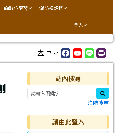
數位學習
訪視評鑑
登入
大
中
小
右邊區域內容
站內搜尋
創
search
進階搜尋
請由此登入