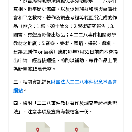
二、依旨揭補助辦法獎勵從事有助瞭解二二八事件
真相、撫平歷史傷痛，以及促進族群和諧與臺灣社
會和平之教材、著作及調查考證等範圍所完成的作
品（包含：1.博、碩士論文；2.學術研究報告；3.
圖書、有聲及影像出版品；4.二二八事件相關教學
教材之推廣；5.音樂、美術、舞蹈、攝影、戲劇、
建築之創作 or 展演）應於每年7月31日前向本會提
出申請，經審核通過，將酌以補助，每件作品上限
為新臺幣15萬元整。
三、相關資訊詳見
財團法人二二八事件紀念基金會
網站
。
四、檢附「二二八事件教材著作及調查考證補助辦
法」、注意事項及宣傳海報檔各一份。