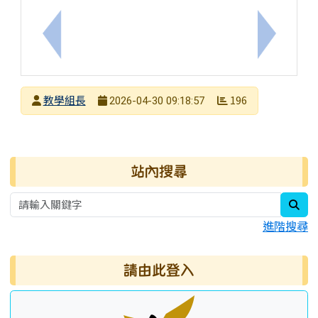
上一筆：「114學年度金融基礎教育教學實施成果徵選
下一筆：
發布者
教學組長
196
2026-04-30 09:18:57
發布日期
瀏覽次數
右邊區域內容
站內搜尋
sea
進階搜尋
請由此登入