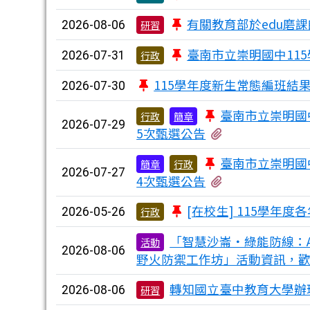
有關教育部於edu磨課
2026-08-06
研習
臺南市立崇明國中11
2026-07-31
行政
115學年度新生常態編班結
2026-07-30
臺南市立崇明國
行政
簡章
2026-07-29
有1個附檔
5次甄選公告
臺南市立崇明國
簡章
行政
2026-07-27
有1個附檔
4次甄選公告
[在校生] 115學年
2026-05-26
行政
「智慧沙崙・綠能防線：AI Robo
活動
2026-08-06
野火防禦工作坊」活動資訊，
轉知國立臺中教育大學辦
2026-08-06
研習