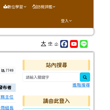
數位學習
訪視評鑑
登入
大
中
小
右邊區域內容
站內搜尋
7749
search
進階搜尋
發布者
教務主任
請由此登入
註冊組長