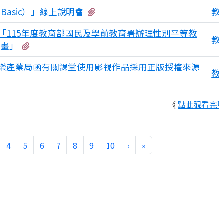
有1個附檔
Basic）」線上說明會
「115年度教育部國民及學前教育署辦理性別平等教
有1個附檔
計畫」
樂產業局函有關課堂使用影視作品採用正版授權來源
《
點此觀看完
下一頁
最後頁
4
5
6
7
8
9
10
›
»