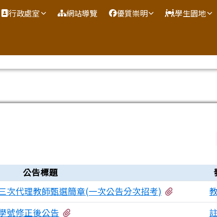
網
行政處室
網站導覽
優質崇明
學生園地
公告標題
有1個附檔
第三次代理教師甄選簡章(一次公告分次招考)
有3個附檔
號學號修正後公告