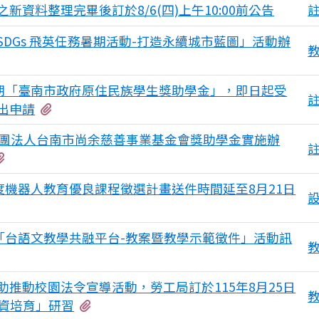
資料整理完畢後訂於8/6(四)上午10:00前公告
DGs 飛英任務暑期活動-打造永續城市藍圖」活動辦
學期「臺南市政府原住民族學生獎助學金」，即日起受
有2個附檔
出申請
財團法人台南市尚余慈善事業基金會獎助學金實施辦
有1個附檔
度機器人教育優良課程徵選計畫送件時間延至8月21日
「台語文教學共融平台-教案暨教學示範徵件」活動訊
推動校園法令宣導活動，勞工局訂於115年8月25日
有1個附檔
師資培育」研習