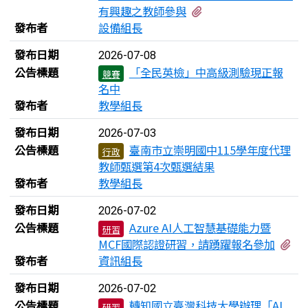
有1個附檔
有興趣之教師參與
發布者
設備組長
發布日期
2026-07-08
公告標題
「全民英檢」中高級測驗現正報
競賽
名中
發布者
教學組長
發布日期
2026-07-03
公告標題
臺南市立崇明國中115學年度代理
行政
教師甄選第4次甄選結果
發布者
教學組長
發布日期
2026-07-02
公告標題
Azure AI人工智慧基礎能力暨
研習
有
MCF國際認證研習，請踴躍報名參加
發布者
資訊組長
發布日期
2026-07-02
公告標題
轉知國立臺灣科技大學辦理「AI
研習