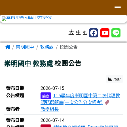
台南市崇明國中全球資訊網
導覽列
跳至主內容區
工具列
大
中
小
頁尾區域
主內容區域
Home
崇明國中
教務處
校園公告
崇明國中
教務處
校園公告
7687
新聞列表
發布日期
2026-07-15
公告標題
115學年度崇明國中第二次代理教
簡章
有1個附
師甄選簡章(一次公告分次招考)
發布者
教學組長
發布日期
2026-07-14