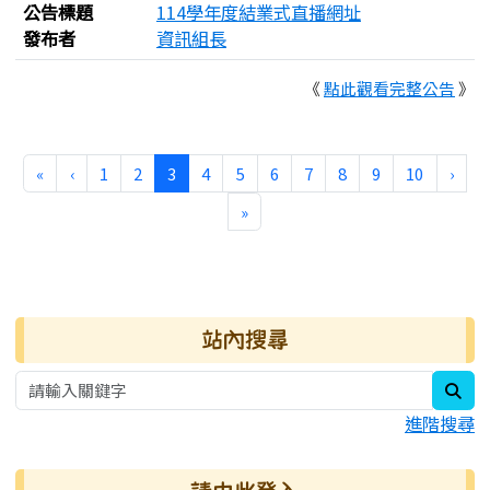
公告標題
114學年度結業式直播網址
發布者
資訊組長
《
點此觀看完整公告
》
第一頁
上一頁
(目前頁次)
下一
«
‹
1
2
3
4
5
6
7
8
9
10
›
最後頁
»
右邊區域內容
站內搜尋
sea
進階搜尋