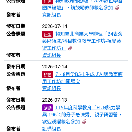
公告標題
轉知教育部辦理「2026數位學習
研習
有1
國際論壇」，請鼓勵教師報名參加
發布者
資訊組長
發布日期
2026-07-14
公告標題
轉知臺北商業大學辦理「B4表演
研習
藝術領域/科目數位教學工作坊-視覺藝
有1個附檔
術工作坊」
發布者
資訊組長
發布日期
2026-07-14
公告標題
7、8月份B5-1生成式AI與教育應
研習
用工作坊加開場次
發布者
資訊組長
發布日期
2026-07-13
公告標題
115年度科學教育「FUN熱力學
活動
與-196℃的分子急凍秀」親子研習營，
有1個附檔
歡迎踴躍報名參加
發布者
設備組長