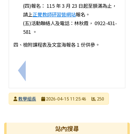
(四)報名： 115 年 3 月 23 日起至額滿為止，
請上
正覺教師研習營網站
報名。
(五)活動聯絡人及電話：林秋霞， 0922-431-
581 。
四、檢附課程表及文宣海報各 1 份供參。
上一筆：國立臺灣師範大學為宣導115年國中教育會
發布者
教學組長
250
2026-04-15 11:25:46
發布日期
瀏覽次數
右邊區域內容
站內搜尋