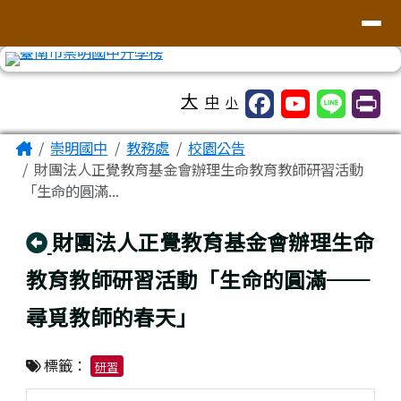
台南市崇明國中全球資訊網
導覽列
跳至主內容區
工具列
大
中
小
頁尾區域
主內容區域
Home
崇明國中
教務處
校園公告
財團法人正覺教育基金會辦理生命教育教師研習活動
「生命的圓滿...
回上頁
財團法人正覺教育基金會辦理生命
教育教師研習活動「生命的圓滿──
尋覓教師的春天」
標籤：
研習