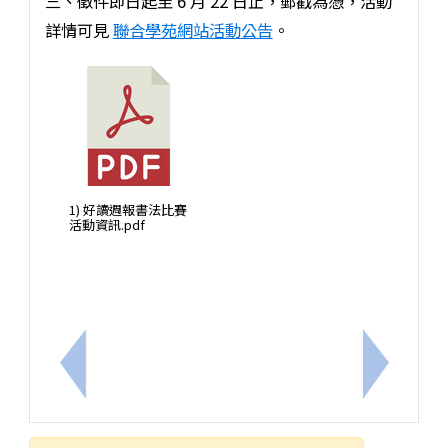
三、徵件即日起至 6 月 22 日止，郵戳為憑，活動
詳情可見
聯合學苑網站活動公告
。
1) 好讀週報書法比賽
活動資訊.pdf
上一筆：114學年度本土語文教學師資回流增能研習
下一筆：