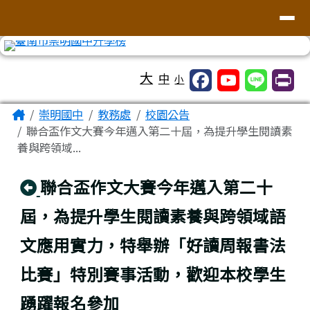
台南市崇明國中全球資訊網
導覽列
跳至主內容區
工具列
大
中
小
頁尾區域
主內容區域
Home
崇明國中
教務處
校園公告
聯合盃作文大賽今年邁入第二十屆，為提升學生閱讀素
養與跨領域...
回上頁
聯合盃作文大賽今年邁入第二十
屆，為提升學生閱讀素養與跨領域語
文應用實力，特舉辦「好讀周報書法
比賽」特別賽事活動，歡迎本校學生
踴躍報名參加